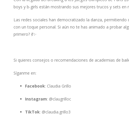
boys y b-girls están mostrando sus mejores trucos y sets en red
Las redes sociales han democratizado la danza, permitiendo q
con un toque personal. Si aún no te has animado a probar algu
primero? 💃✨
Si quieres consejos o recomendaciones de academias de baile,
Síganme en:
Facebook
:
Claudia Grillo
Instagram
:
@claugrilloc
TikTok
:
@claudia.grillo3