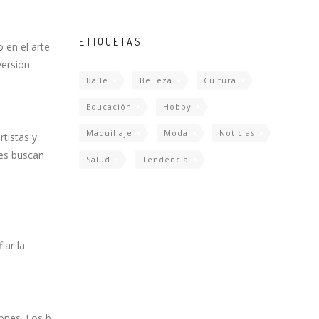
ETIQUETAS
o en el arte
versión
Baile
Belleza
Cultura
Educación
Hobby
Maquillaje
Moda
Noticias
rtistas y
nes buscan
Salud
Tendencia
iar la
lones. Los b-