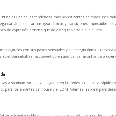
l Tutting es una de las tendencias más hipnotizantes en redes. Inspirad
juega con ángulos, formas geométricas y transiciones impecables. La 
enzo de expresión artística que deja boquiabierto a cualquiera.
mas digitales con sus pasos sensuales y su energía única. Gracias a a
onal, el Dancehall se ha convertido en uno de los favoritos para quie
oda
acias a su dinamismo, sigue vigente en las redes. Con pasos rápidos y
cto para los amantes del house y el EDM. Además, es ideal para desaf
24, este icónico estilo de danza ha vuelto a captar la atención de mil