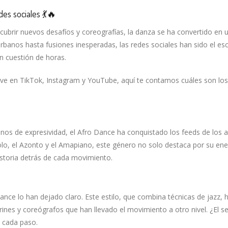
es sociales 💃🔥
scubrir nuevos desafíos y coreografías, la danza se ha convertido en 
rbanos hasta fusiones inesperadas, las redes sociales han sido el es
n cuestión de horas.
mueve en TikTok, Instagram y YouTube, aquí te contamos cuáles son los
nos de expresividad, el Afro Dance ha conquistado los feeds de los 
olo, el Azonto y el Amapiano, este género no solo destaca por su ene
historia detrás de cada movimiento.
ance lo han dejado claro. Este estilo, que combina técnicas de jazz, 
nes y coreógrafos que han llevado el movimiento a otro nivel. ¿El s
n cada paso.