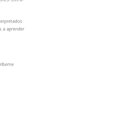
terpretados
as a aprender
críbeme