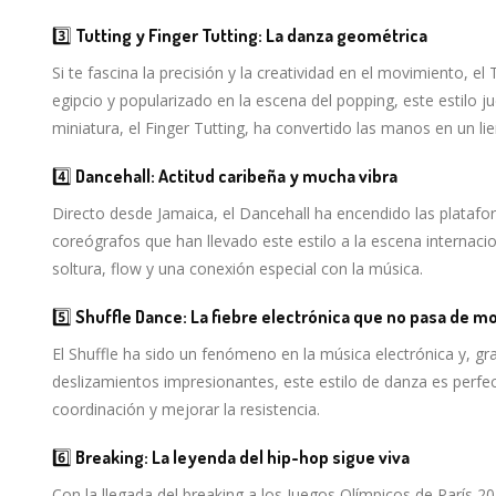
3️⃣
Tutting y Finger Tutting: La danza geométrica
Si te fascina la precisión y la creatividad en el movimiento, e
egipcio y popularizado en la escena del popping, este estilo 
miniatura, el Finger Tutting, ha convertido las manos en un li
4️⃣
Dancehall: Actitud caribeña y mucha vibra
Directo desde Jamaica, el Dancehall ha encendido las platafor
coreógrafos que han llevado este estilo a la escena internaci
soltura, flow y una conexión especial con la música.
5️⃣
Shuffle Dance: La fiebre electrónica que no pasa de m
El Shuffle ha sido un fenómeno en la música electrónica y, gr
deslizamientos impresionantes, este estilo de danza es perfe
coordinación y mejorar la resistencia.
6️⃣
Breaking: La leyenda del hip-hop sigue viva
Con la llegada del breaking a los Juegos Olímpicos de París 20